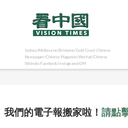
Sydney/Melbourne/Brisbane/Gold Coast Chinese
Newspaper/Chinese Magazine/Wechat/Chinese
Website/Facebook/Instagram/eDM
我們的電子報搬家啦！
請點擊